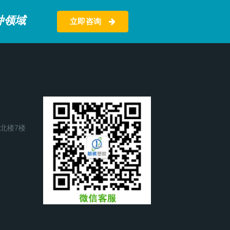
种领域
立即咨询
号北楼7楼