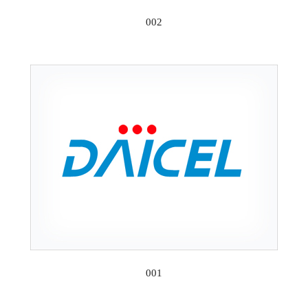
002
001